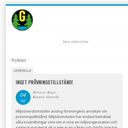
Skip
to
navigation
Skip
to
Sök:
content
Nyheter
GENERELLA
INGET PRÖVNINGSTILLSTÅND!
Skrivet av: Roger
04
Kategori: Generella
Jul
Miljööverdomstolen avslog föreningens ansökan om
prövningstillstånd. Miljödomstolen har endast betraktat
våra invändningar som om vi vore en miljöorganisation och
sedan konstaterat att vi inte är en sådan och därför inte har