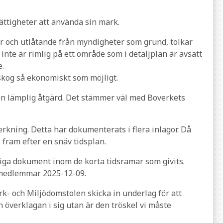
ättigheter att använda sin mark.
ner och utlåtande från myndigheter som grund, tolkar
nte är rimlig på ett område som i detaljplan är avsatt
e.
 skog så ekonomiskt som möjligt.
r en lämplig åtgärd. Det stämmer väl med Boverkets
rkning. Detta har dokumenterats i flera inlagor. Då
fram efter en snäv tidsplan.
diga dokument inom de korta tidsramar som givits.
 medlemmar 2025-12-09.
ark- och Miljödomstolen skicka in underlag för att
n överklagan i sig utan är den tröskel vi måste