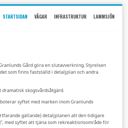
STARTSIDAN
VÄGAR
INFRASTRUKTUR
LAMMSJÖN
 Granlunds Gård göra en slutavverkning. Styrelsen
et som finns fastställd i detaljplan och andra
et dramatisk skogsvårdsåtgärd.
saboterar syftet med marken inom Granlunds
tfarande gällande) detaljplanen att den tidigare
”, med syftet att tjäna som rekreaktionsområde för