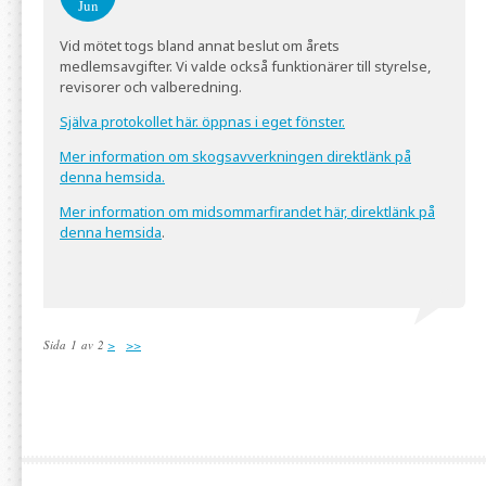
Jun
Vid mötet togs bland annat beslut om årets
medlemsavgifter. Vi valde också funktionärer till styrelse,
revisorer och valberedning.
Själva protokollet här. öppnas i eget fönster.
Mer information om skogsavverkningen direktlänk på
denna hemsida.
Mer information om midsommarfirandet här, direktlänk på
denna hemsida
.
Sida 1 av 2
>
>>