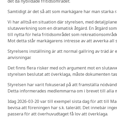
det då nybildade fritidsområdet.
Samtidigt är det så att som markägare har man starka r
Vi har alltså en situation där styrelsen, med detaljpla
slutavverkning som en dramatisk åtgärd. En åtgärd som i
till nytta för hela fritidsområdet som rekreationsområd
Mot detta står markägarens intresse av att avverka all
Styrelsens inställning är att normal gallring av träd ä
anvisningar.
Det finns flera risker med och argument mot en slutavve
styrelsen beslutat att överklaga, måste dokumenten tas 
Styrelsen har varit fokuserad på att framställa nödvän
Detta informerades medlemmarna om i brevet till alla
Idag 2026-03-20 var till exempel sista dag för att till M
bevisa att föreningen har s.k. talerätt. Det innebär inge
passera för att överhuvudtaget få lov att överklaga.