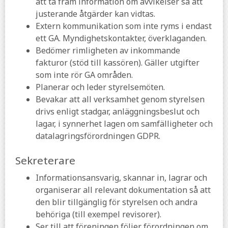
att ta fram information om avvikelser så att
justerande åtgärder kan vidtas.
Extern kommunikation som inte ryms i endast
ett GA. Myndighetskontakter, överklaganden.
Bedömer rimligheten av inkommande
fakturor (stöd till kassören). Gäller utgifter
som inte rör GA områden.
Planerar och leder styrelsemöten.
Bevakar att all verksamhet genom styrelsen
drivs enligt stadgar, anläggningsbeslut och
lagar, i synnerhet lagen om samfälligheter och
datalagringsförordningen GDPR.
Sekreterare
Informationsansvarig, skannar in, lagrar och
organiserar all relevant dokumentation så att
den blir tillgänglig för styrelsen och andra
behöriga (till exempel revisorer).
Ser till att föreningen följer förordningen om