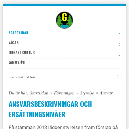
Skip
to
navigation
Skip
STARTSIDAN
to
VÄGAR
content
INFRASTRUKTUR
LAMMSJÖN
Sök
Du är här:
Startsidan
»
Föreningen
»
Styrelse
»
Ansvar
ANSVARSBESKRIVNINGAR OCH
ERSÄTTNINGSNIVÅER
På stämman 2018 lägger styrelsen fram förslag på